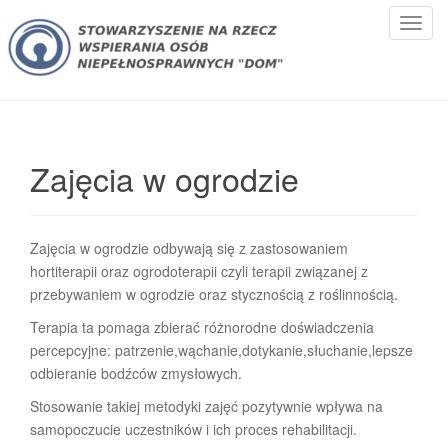
T
o
g
g
l
e
n
Zajęcia w ogrodzie
a
v
i
Zajęcia w ogrodzie odbywają się z zastosowaniem
g
hortiterapii oraz ogrodoterapii czyli terapii związanej z
a
przebywaniem w ogrodzie oraz stycznością z roślinnością.
t
i
Terapia ta pomaga zbierać różnorodne doświadczenia
o
percepcyjne: patrzenie,wąchanie,dotykanie,słuchanie,lepsze
n
odbieranie bodźców zmysłowych.
Stosowanie takiej metodyki zajęć pozytywnie wpływa na
samopoczucie uczestników i ich proces rehabilitacji.