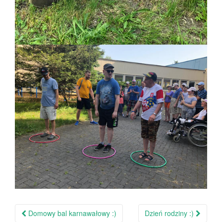
Domowy bal karnawałowy :)
Dzień rodziny :)
Nawigacja po wpisie