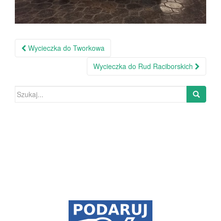
Wycieczka do Tworkowa
Nawigacja po wpisie
Wycieczka do Rud Raciborskich
Szukaj: