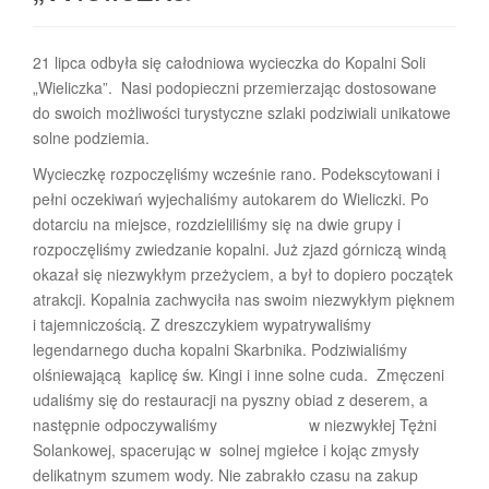
21 lipca odbyła się całodniowa wycieczka do Kopalni Soli
„Wieliczka”. Nasi podopieczni przemierzając dostosowane
do swoich możliwości turystyczne szlaki podziwiali unikatowe
solne podziemia.
Wycieczkę rozpoczęliśmy wcześnie rano. Podekscytowani i
pełni oczekiwań wyjechaliśmy autokarem do Wieliczki. Po
dotarciu na miejsce, rozdzieliliśmy się na dwie grupy i
rozpoczęliśmy zwiedzanie kopalni. Już zjazd górniczą windą
okazał się niezwykłym przeżyciem, a był to dopiero początek
atrakcji. Kopalnia zachwyciła nas swoim niezwykłym pięknem
i tajemniczością. Z dreszczykiem wypatrywaliśmy
legendarnego ducha kopalni Skarbnika. Podziwialiśmy
olśniewającą kaplicę św. Kingi i inne solne cuda. Zmęczeni
udaliśmy się do restauracji na pyszny obiad z deserem, a
następnie odpoczywaliśmy w niezwykłej Tężni
Solankowej, spacerując w solnej mgiełce i kojąc zmysły
delikatnym szumem wody. Nie zabrakło czasu na zakup