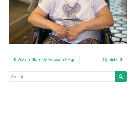
Wizyta Starosty Raciborskiego
Ognisko
Nawigacja po wpisie
Szukaj: