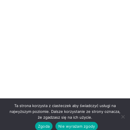
Ta strona korzysta z ciasteczek aby świadczyć usługi na
najwyższym poziomie. Dalsze korzystanie ze strony oznacza,
że zgadzasz się na ich użycie.
Zgoda
Nie wyrażam zgody
dazzling Motyw
Colorlib
Działa na
WordPress