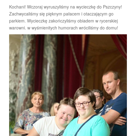
Kochani! Wczoraj wyruszyliśmy na wycieczkę do Pszczyny!
Zachwycaliśmy się pięknym pałacem i otaczającym go
parkiem. Wycieczkę zakończyliśmy obiadem w rycerskiej
warowni. w wyśmienitych humorach wróciliśmy do domu!