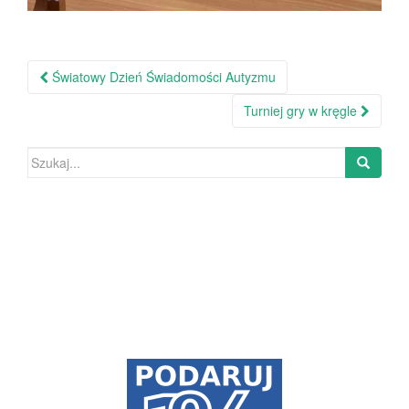
Światowy Dzień Świadomości Autyzmu
Nawigacja po wpisie
Turniej gry w kręgle
Szukaj: