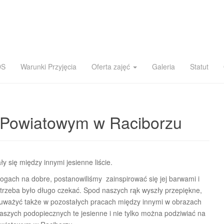
DS
Warunki Przyjęcia
Oferta zajęć
Galeria
Statut
 Powiatowym w Raciborzu
się między innymi jesienne liście.
progach na dobre, postanowiliśmy zainspirować się jej barwami i
e trzeba było długo czekać. Spod naszych rąk wyszły przepiękne,
zauważyć także w pozostałych pracach między innymi w obrazach
aszych podopiecznych te jesienne i nie tylko można podziwiać na