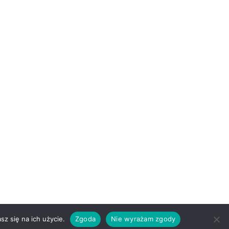
z się na ich użycie.
Zgoda
Nie wyrażam zgody
dazzling Motyw
Colorlib
Działa na
WordPress