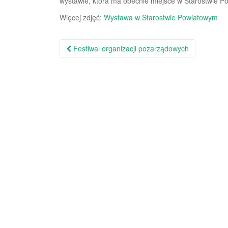
wystawie, która ma obecnie miejsce w Starostwie 
Więcej zdjęć:
Wystawa w Starostwie Powiatowym
Festiwal organizacji pozarządowych
Nawigacja po wpisie