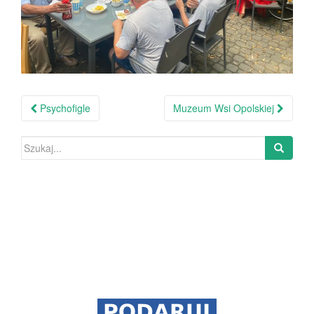
Psychofigle
Muzeum Wsi Opolskiej
Nawigacja po wpisie
Szukaj: