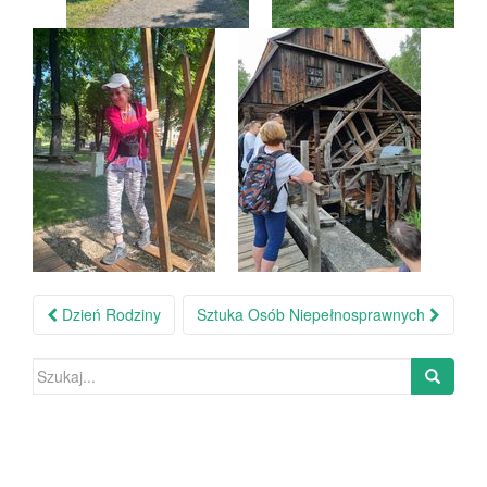
Dzień Rodziny
Sztuka Osób Niepełnosprawnych
Nawigacja po wpisie
Szukaj: